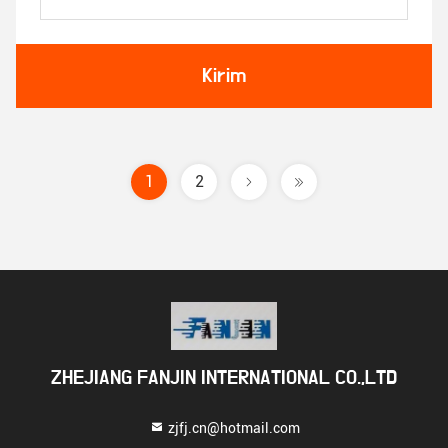
Kirim
1
2
ZHEJIANG FANJIN INTERNATIONAL CO.,LTD
zjfj.cn@hotmail.com