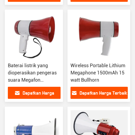
Terbaik
Baterai listrik yang
Wireless Portable Lithium
dioperasikan pengeras
Megaphone 1500mAh 15
suara Megafon
watt Bullhorn
Pengeras Suara Luar
Dapatkan Harga
Dapatkan Harga Terbaik
Ruangan ABS Housing
Terbaik